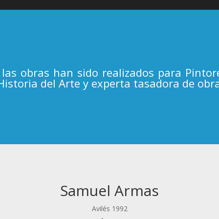
las obras han sido realizados para Pinto
 Historia del Arte y experta tasadora de obr
Samuel Armas
Avilés 1992