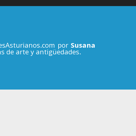
resAsturianos.com por
Susana
as de arte y antigüedades.