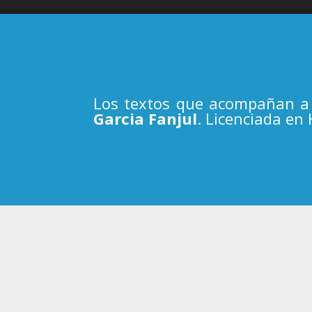
Los textos que acompañan a 
Garcia Fanjul
. Licenciada en