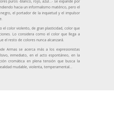
lores puros -blanco, rojo, azul…- se expande por
tendiendo hacia un informalismo matérico, pero el
negro, el portador de la inquietud y el impulsor
e.
el color violento, de gran plasticidad, color que
ciones. Lo considera como el color que llega a
ue el resto de colores nunca alcanzará.
de Armas se acerca más a los expresionistas
lsivo, inmediato, en el acto espontáneo, en la
ción cromática en plena tensión que busca la
 realidad mudable, violenta, temperamental…