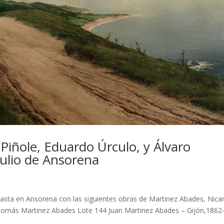
Piñole, Eduardo Úrculo, y Álvaro
julio de Ansorena
basta en Ansorena con las siguientes obras de Martinez Abades, Nica
 Tomás Martinez Abades Lote 144 Juan Martinez Abades – Gijón,1862