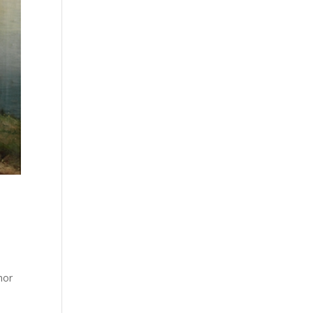
nor
-