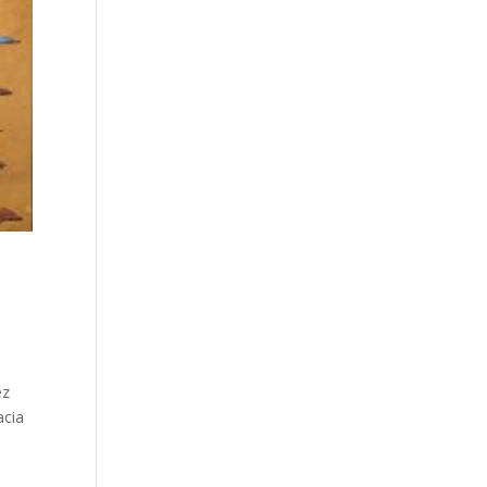
ez
acia