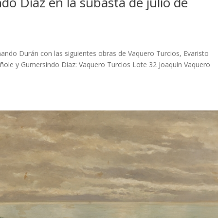
do Díaz en la subasta de julio de
rnando Durán con las siguientes obras de Vaquero Turcios, Evaristo
iñole y Gumersindo Díaz: Vaquero Turcios Lote 32 Joaquín Vaquero