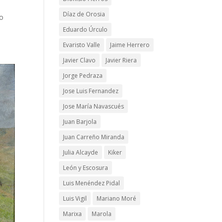
Díaz de Orosia
ro
Eduardo Úrculo
Evaristo Valle
Jaime Herrero
Javier Clavo
Javier Riera
Jorge Pedraza
Jose Luis Fernandez
Jose María Navascués
Juan Barjola
Juan Carreño Miranda
Julia Alcayde
Kiker
León y Escosura
Luis Menéndez Pidal
Luis Vigil
Mariano Moré
Marixa
Marola