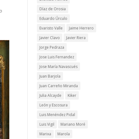
Díaz de Orosia
ro
Eduardo Úrculo
Evaristo Valle
Jaime Herrero
Javier Clavo
Javier Riera
Jorge Pedraza
Jose Luis Fernandez
Jose María Navascués
Juan Barjola
Juan Carreño Miranda
Julia Alcayde
Kiker
León y Escosura
Luis Menéndez Pidal
Luis Vigil
Mariano Moré
Marixa
Marola