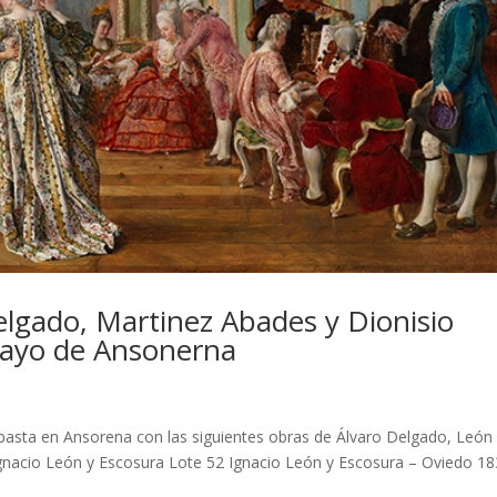
elgado, Martinez Abades y Dionisio
 mayo de Ansonerna
basta en Ansorena con las siguientes obras de Álvaro Delgado, León
Ignacio León y Escosura Lote 52 Ignacio León y Escosura – Oviedo 18