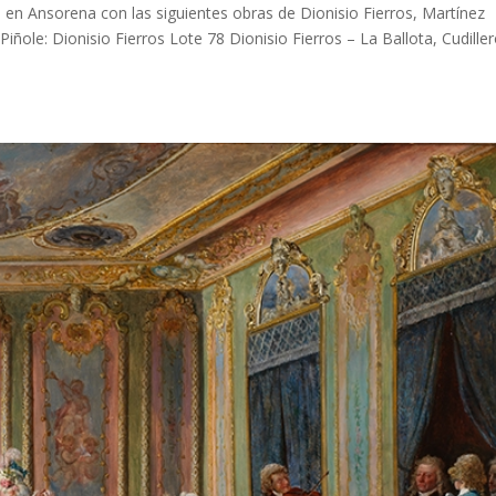
en Ansorena con las siguientes obras de Dionisio Fierros, Martínez
iñole: Dionisio Fierros Lote 78 Dionisio Fierros – La Ballota, Cudille