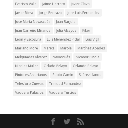
Evaristo Valle
Jaime Herrero
Javier Clavo
Javier Riera
Jorge Pedraza
Jose Luis Fernandez
Jose María Navascués
Juan Barjola
Juan Carreño Miranda
Julia Alcayde
Kiker
León y Escosura
Luis Menéndez Pidal
Luis Vigil
Mariano Moré
Marixa
Marola
Martínez Abades
Melquiades Álvarez
Navascués
Nicanor Piñole
Nicolas Muller
Orlado Pelayo
Orlando Pelayo
Pintores Asturianos
Rubio Camín
Suárez Llanos
Telesforo Cuevas
Trinidad Fernandez
Vaquero Palacios
Vaquero Turcios