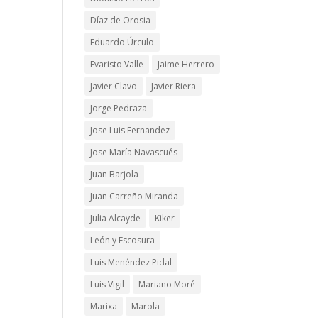
Díaz de Orosia
Eduardo Úrculo
Evaristo Valle
Jaime Herrero
Javier Clavo
Javier Riera
Jorge Pedraza
Jose Luis Fernandez
Jose María Navascués
Juan Barjola
Juan Carreño Miranda
Julia Alcayde
Kiker
León y Escosura
Luis Menéndez Pidal
Luis Vigil
Mariano Moré
Marixa
Marola